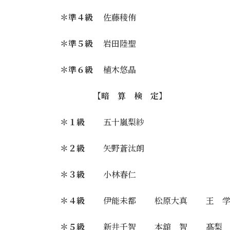
＊準４級
佐藤稜侑
＊準５級
岩田陸聖
＊準６級
植木悠晶
【暗 算 検 定】
＊１級
五十嵐梨紗
＊２級
矢野蒼汰朗
＊３級
小林春仁
＊４級
伊能未都 松原大真 王 学
＊５級
新井千智 本舘 智 髙梨 