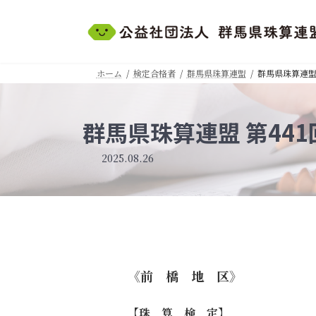
コ
ナ
ン
ビ
テ
ゲ
ン
ー
ツ
シ
ホーム
検定合格者
群馬県珠算連盟
群馬県珠算連盟 
へ
ョ
ス
ン
キ
に
群馬県珠算連盟 第441
ッ
移
プ
動
2025.08.26
《前
橋 地 区》
【珠 算 検 定】