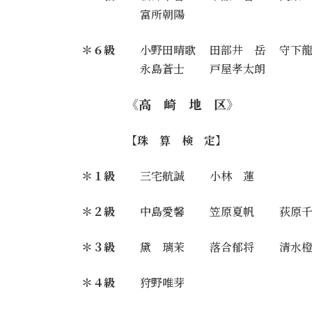
富所朝陽
＊６級
小野田晴歌 田部井 岳 守下龍
永島蒼士 戸屋孝太朗
《高 崎 地 区》
【珠 算 検 定】
＊１級
三宅航誠 小林 蓮
＊２級
中島愛馨 笠原夏帆 荻原千
＊３級
黛 璃茉 落合郁将 清水橙
＊４級
狩野唯芽