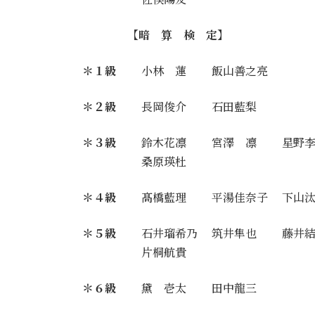
【暗 算 検 定】
＊１級
小林 蓮 飯山善之亮
＊２級
長岡俊介 石田藍梨
＊３級
鈴木花凛 宮澤 凛 星野李
桑原瑛杜
＊４級
髙橋藍理 平湯佳奈子 下山汰
＊５級
石井瑠希乃 筑井隼也 藤井結
片桐航貴
＊６級
黛 壱太 田中龍三