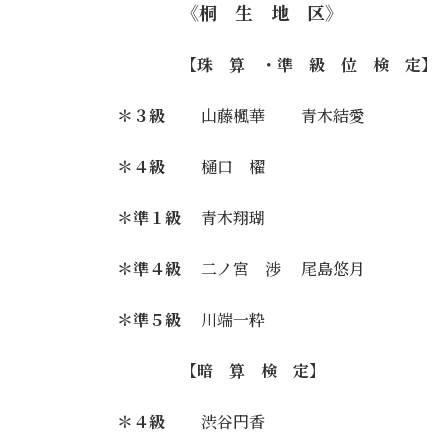
《桐 生 地 区》
【珠 算 ・準 級 位 検 定】
＊３級
山藤楓華 青木結愛
＊４級
樋口 櫂
＊準１級
青木翔瑚
＊準４級
二ノ宮 渉 尾島悠月
＊準５級
川端一粋
【暗 算 検 定】
＊４級
渋谷円香