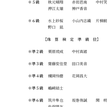
＊５級
秋元晴翔 赤岩芭南 中村笑
押江太雄 神戸香音
＊６級
水上紗桜 小山内志織 片桐航
野口 凪
【珠 算 検 定 準 級 位】
＊準２級
栗原琉成 中村真緒
＊準３級
齋藤安佳里 田口美音
＊準４級
槻岡怜磨 花岡昌大
＊準５級
嶋﨑結士
＊準６級
筑井隼也 坂巻侑誠 関 咲
佐俣陽友