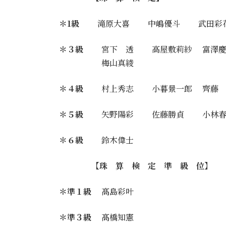
＊1級
滝原大喜 中嶋優斗 武田彩
＊３級
宮下 透 高屋敷莉紗 富澤慶
梅山真綾
＊４級
村上秀志 小暮景一郎 齊藤 
＊５級
矢野陽彩 佐藤勝貞 小林春
＊６級
鈴木偉士
【珠 算 検 定 準 級 位】
＊準１級
髙島彩叶
＊準３級
髙橋知憲