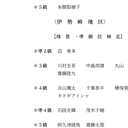
＊５級
本間梨穂子
《伊 勢 崎 地 区》
【珠 算 ・準 級 位 検 定】
＊準２級
沼 奏多
＊３級
川村圭吾 中島琉偉 丸山 
齋藤陸九
＊４級
吉山颯太 千葉恭平 横塚葵
カドギアイシャ
＊準４級
石田光輝 茂木千暁
＊５級
阿久津綾馬 齋藤太惺