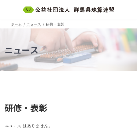
コ
ナ
ン
ビ
テ
ゲ
ン
ー
ホーム
ニュース
研修・表彰
ツ
シ
へ
ョ
ス
ン
キ
に
ニュース
ッ
移
プ
動
研修・表彰
ニュース はありません。