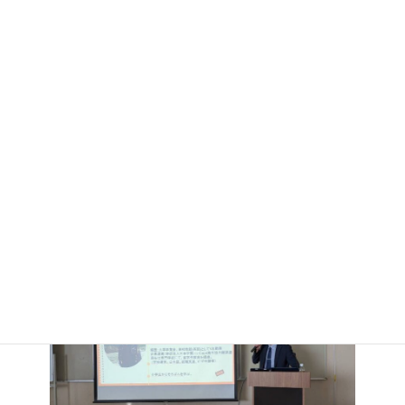
今回は元JICA海外協力隊の瀬下先生を講師に迎え、海外での指導
現場について貴重なお話を伺いました。
開催概要
日 程：令和8年1月31日（土）
演 題：トンガ王国における『そろばん教育』について
講 師：元JICA海外協力隊 瀬下弘基先生
今回の講義を通じ、珠算が持つ教育的価値を改めて見つめ直す有
意義な研鑽の場となりました。
ご参加いただいた皆様、誠にありがとうございました。