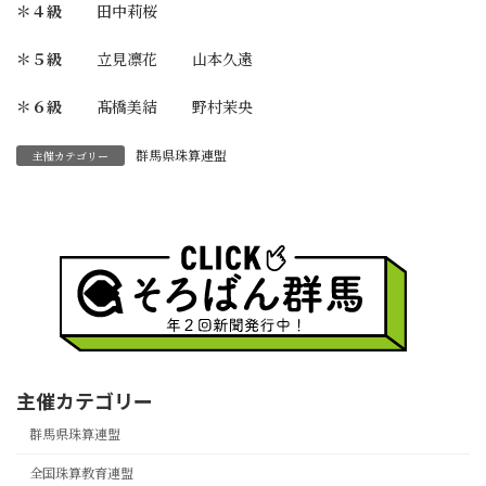
＊４級
田中莉桜
＊５級
立見凛花 山本久遠
＊６級
髙橋美結 野村茉央
群馬県珠算連盟
主催カテゴリー
主催カテゴリー
群馬県珠算連盟
全国珠算教育連盟