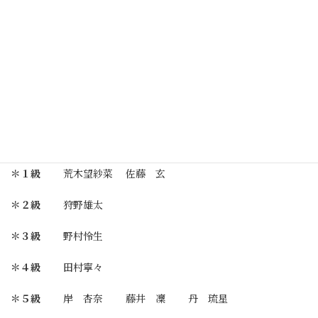
＊５級
佐藤 天 松崎 杏 加藤蓮大
＊６級
野村英飛 早川 星 部 赫
磯貝茅沙
《北 毛 地 区》
【珠 算 級 位 検 定】
＊１級
荒木望紗菜 佐藤 玄
＊２級
狩野雄太
＊３級
野村怜生
＊４級
田村寧々
＊５級
岸 杏奈 藤井 凜 丹 琉星