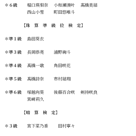
＊６級
堀口瑛梨奈 小和瀬湊叶 髙橋美結
西山小雪 町田悠唯斗
【珠 算 準 級 位 検 定】
＊準１級
島田葵衣
＊準３級
長岡恭亮 浦野絢斗
＊準４級
髙橋一歌 角田咲花
＊準５級
髙橋詩奈 市村結翔
＊準６級
塚越向葵 後藤百合咲 剣持咲良
宮﨑莉久
【暗 算 検 定】
＊３級
宮下菜乃香 田村寧々